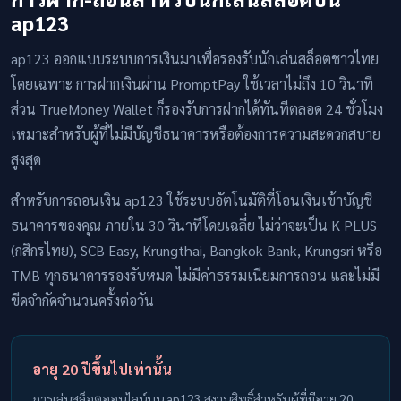
ap123
ap123 ออกแบบระบบการเงินมาเพื่อรองรับนักเล่นสล็อตชาวไทย
โดยเฉพาะ การฝากเงินผ่าน PromptPay ใช้เวลาไม่ถึง 10 วินาที
ส่วน TrueMoney Wallet ก็รองรับการฝากได้ทันทีตลอด 24 ชั่วโมง
เหมาะสำหรับผู้ที่ไม่มีบัญชีธนาคารหรือต้องการความสะดวกสบาย
สูงสุด
สำหรับการถอนเงิน ap123 ใช้ระบบอัตโนมัติที่โอนเงินเข้าบัญชี
ธนาคารของคุณ ภายใน 30 วินาทีโดยเฉลี่ย ไม่ว่าจะเป็น K PLUS
(กสิกรไทย), SCB Easy, Krungthai, Bangkok Bank, Krungsri หรือ
TMB ทุกธนาคารรองรับหมด ไม่มีค่าธรรมเนียมการถอน และไม่มี
ขีดจำกัดจำนวนครั้งต่อวัน
อายุ 20 ปีขึ้นไปเท่านั้น
การเล่นสล็อตออนไลน์บน ap123 สงวนสิทธิ์สำหรับผู้ที่มีอายุ 20