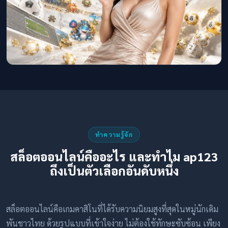
ทำความรู้จัก
สล็อตออนไลน์คืออะไร และทำไม ap123
ถึงเป็นตัวเลือกอันดับหนึ่ง
สล็อตออนไลน์คือเกมคาสิโนที่ได้รับความนิยมสูงที่สุดในหมู่นักเดิม
พันชาวไทย ด้วยรูปแบบที่เข้าใจง่าย ไม่ต้องใช้ทักษะซับซ้อน เพียง