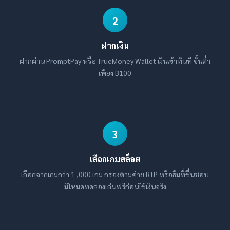
2
ฝากเงิน
ฝากผ่าน PromptPay หรือ TrueMoney Wallet เงินเข้าทันที ขั้นต่ำ
เพียง ฿100
3
เลือกเกมสล็อต
เลือกจากเกมกว่า 1 ,000 เกม กรองตามค่าย RTP หรือธีมที่ชื่นชอบ
มีโหมดทดลองเล่นฟรีก่อนใช้เงินจริง