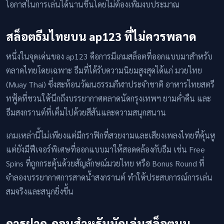
โอกาสในการเล่นได้นานขึ้นโดยไม่ต้องเพิ่มงบประมาณ
สล็อตธีมไทยบน ap123 ที่ไม่ควรพลาด
หนึ่งในจุดเด่นของ ap123 คือการมีเกมสล็อตที่ออกแบบมาสำหรับ
ตลาดไทยโดยเฉพาะ ธีมที่ได้รับความนิยมสูงสุดได้แก่ มวยไทย
(Muay Thai) ซึ่งสะท้อนวัฒนธรรมกีฬาประจำชาติ อาหารไทยสตรี
ทฟู้ดที่ชวนให้นึกถึงบรรยากาศตลาดนัดกรุงเทพฯ ยามค่ำคืน และ
ธีมสงกรานต์ที่เต็มไปด้วยสีสันและความสนุกสนาน
เกมเหล่านี้ไม่เพียงแต่มีกราฟิกที่สวยงามและเสียงเพลงไทยที่คุ้นหู
แต่ยังมีฟีเจอร์พิเศษที่ออกแบบมาให้สอดคล้องกับธีม เช่น Free
Spins ที่ถูกกระตุ้นด้วยสัญลักษณ์มวยไทย หรือ Bonus Round ที่
จำลองบรรยากาศการสาดน้ำสงกรานต์ ทำให้ประสบการณ์การเล่น
สมจริงและสนุกยิ่งขึ้น
การฝาก-ถอนสำหรับนักเล่นสล็อตบน