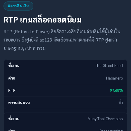
อัตราคืนเงิน
RTP เกมสล็อตยอดนิยม
RTP (Return to Player) คืออัตราเฉลี่ยที่เกมจ่ายคืนให้ผู้เล่นใน
ระยะยาว ยิ่งสูงยิ่งดี ap123 คัดเลือกเฉพาะเกมที่มี RTP สูงกว่า
มาตรฐานอุตสาหกรรม
Thai Street Food
Habanero
97.68%
ต่ำ
Muay Thai Champion
Spadegaming