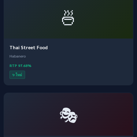
🍜
Thai Street Food
Habanero
RTP 97.68%
✨ ใหม่
🎭