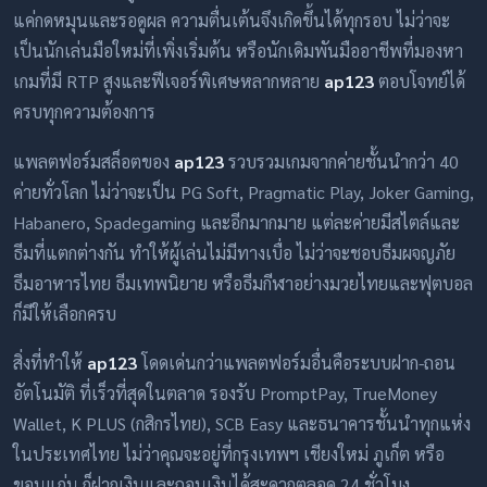
แค่กดหมุนและรอดูผล ความตื่นเต้นจึงเกิดขึ้นได้ทุกรอบ ไม่ว่าจะ
เป็นนักเล่นมือใหม่ที่เพิ่งเริ่มต้น หรือนักเดิมพันมืออาชีพที่มองหา
เกมที่มี RTP สูงและฟีเจอร์พิเศษหลากหลาย
ap123
ตอบโจทย์ได้
ครบทุกความต้องการ
แพลตฟอร์มสล็อตของ
ap123
รวบรวมเกมจากค่ายชั้นนำกว่า 40
ค่ายทั่วโลก ไม่ว่าจะเป็น PG Soft, Pragmatic Play, Joker Gaming,
Habanero, Spadegaming และอีกมากมาย แต่ละค่ายมีสไตล์และ
ธีมที่แตกต่างกัน ทำให้ผู้เล่นไม่มีทางเบื่อ ไม่ว่าจะชอบธีมผจญภัย
ธีมอาหารไทย ธีมเทพนิยาย หรือธีมกีฬาอย่างมวยไทยและฟุตบอล
ก็มีให้เลือกครบ
สิ่งที่ทำให้
ap123
โดดเด่นกว่าแพลตฟอร์มอื่นคือระบบฝาก-ถอน
อัตโนมัติ ที่เร็วที่สุดในตลาด รองรับ PromptPay, TrueMoney
Wallet, K PLUS (กสิกรไทย), SCB Easy และธนาคารชั้นนำทุกแห่ง
ในประเทศไทย ไม่ว่าคุณจะอยู่ที่กรุงเทพฯ เชียงใหม่ ภูเก็ต หรือ
ขอนแก่น ก็ฝากเงินและถอนเงินได้สะดวกตลอด 24 ชั่วโมง