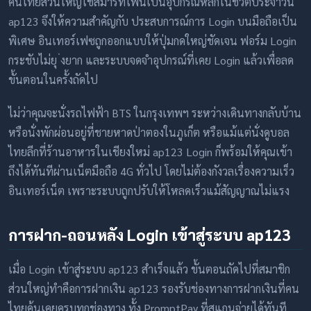
คนไทยส่วนใหญ่ใช้สมาร์ทโฟนเป็นอุปกรณ์หลักในชีวิตประจำวัน
ap123 จึงให้ความสำคัญกับ ประสบการณ์การ Login บนมือถือเป็น
พิเศษ อินเทอร์เฟซถูกออกแบบให้ปุ่มกดใหญ่ชัดเจน ฟอร์ม Login
กระชับไม่ยุ ่งยาก และระบบจดจำอุปกรณ์ที่เคย Login แล้วเพื่อลด
ขั้นตอนในครั้งถัดไป
ไม่ว่าคุณจะนั่งรถไฟฟ้า BTS ในกรุงเทพฯ ระหว่างเดินทางกลับบ้าน
หรือนั่งพักผ่อนอยู่ที่ชายหาดป่าตองในภูเก็ต หรือแม้แต่นั่งดูบอล
ไทยลีกที่ร้านอาหารในเชียงใหม่ ap123 Login ก็พร้อมให้คุณเข้า
ถึงได้ทันทีผ่านเน็ตมือถือ 4G ทั่วไป โดยไม่ต้องกังวลเรื่องความเร็ว
อินเทอร์เน็ต เพราะระบบถูกปรับให้โหลดเร็วแม้สัญญาณไม่แรง
การฝาก-ถอนหลัง Login เข้าสู่ระบบ ap123
เมื่อ Login เข้าสู่ระบบ ap123 สำเร็จแล้ว ขั้นตอนถัดไปที่สมาชิก
ส่วนใหญ่ทำคือการฝากเงิน ap123 รองรับช่องทางการฝากเงินที่คน
ไทยคุ้นเคยครบทุกช่องทาง ทั้ง PromptPay ที่สแกนจ่ายได้ทันที